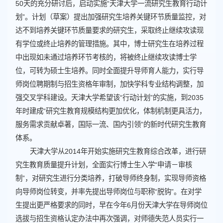
50天的充分研讨后，启动实施“天津大学一流研究生教育行动计
划”。
计划（草案）提出加强研究生培养关键环节质量监控，对
达不到培养关键环节质量要求的研究生，采取终止继续攻读现
有学位或终止培养的管理措施。其中，博士研究生在培养过程
中出现如未通过培养环节考核的，将被终止继续攻读博士学
位，可转为硕士生培养
。同时全面提升导师育人能力，实行导
师岗位聘期制与招生资格年审制，加快学科专业结构调整，加
强交叉学科建设。天津大学希望该“行动计划”的实施，到2035
年时建成“研究生教育规模结构更加优化，体制机制更具活力，
服务需求贡献卓著，国际一流、国内引领”的新时代研究生教育
体系。
天津大学从2014年开始实施研究生教育综合改革，进行研
究生教育质量提升计划，全面实行博士生入学“申请－审核
制”，对研究生进行分类培养，打破导师终身制，实现导师资格
向导师岗位转变，并率先提出导师岗位与职称“脱钩”。在对学
生提出更严格要求的同时，早在今年6月份天津大学在导师岗位
选拔与招生资格认定办法中再次强调，
对师德失范人员实行一