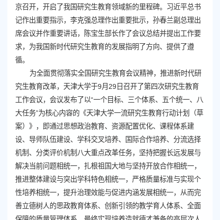
京召开，开启了我国研究生教育领域新的里程碑
。习近平总书
记作出重要指示，李克强总理作出重要批
示，孙春兰副总理出
席会议并作重要讲话，陈宝生部长作了会议总结并提出工作要
求，为我国新时代研究生教育的发展指明了方向、提供了遵
循。
为全面贯彻落实全国研究生教育会议精神，推进新时代研
究生教育改革，
天津大学于9月29日召开了第四次研究生教育
工作会议，会议发布了以“一个目标、三个体系、五个统一、八
大任务”为核心内容的《天津大学一流研究生教育行动计划（草
案）》
，即通过思想政治教育、资源配置优化、课程体系建
设、导师队伍建设、学科交叉培养、国际合作培养、分流选择
机制、分类评价机制八大重点改革任务，坚持把握长远发展与
解决当前问题相统一，扎根祖国大地与坚持开放合作相统一，
推进整体建设与突出学科特色相统一，严格质量标准与实现个
性培养相统一，提升治理效能与促进内涵发展相统一，从而完
善立德树人的思政教育体系、创新引领的教学育人体系、全面
保障的质量管理体系，最终实现培养造就德才兼备的高层次人