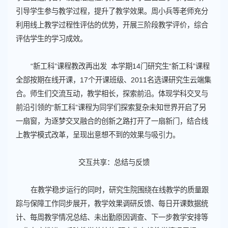
引导学生参与教学过程，提升了教学效果。周小兵等老师充分
利用线上教学过程性评估的优势，开展三阶段教学评价，综合
评估学生的学习成效。
“新工科”课程教改再出发 本学期14门研究生“新工科”课程
全部按期在线开课，17个开课班级、2011名选课研究生云端集
合。师生们交流互动，教学相长，探索前沿。体现学科交叉与
前沿引领的“新工科”课程为同学们探索复杂未知世界开启了另
一扇窗，为逐梦交叉融合的创新之路打开了一扇新门，结合线
上教学模式改革，呈现出意想不到的效果与吸引力。
交互共享：总结与反馈
在教学稳步运行的同时，研究生院围绕在线教学的质量跟
踪与保障工作同步展开，教学效果调研反馈、每日开课数据统
计、每周教学情况总结、未出勤原因调查、下一步教学安排等