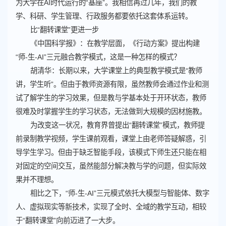
为大学在AI时代运行的“基座”。我相信再过几年，我们的教
学、科研、学生管理、行政服务都要依托这套体系运转。
比“翻转课堂”更进一步
《中国科学报》：在教学层面，《行动方案》提出构建
“师-生-AI”三元融合教学模式，这是一种怎样的模式？
胡清华：长期以来，大学课堂上的典型教学模式是“教师
讲，学生听”。但由于教师资源有限，虽然教师会通过作业和测
试了解学生的学习效果，但是教与学基本处于开环状态，教师
很难及时掌握学生的学习状态，无法做到大规模的因材施教。
为改变这一状况，教育界曾提出“翻转课堂”模式，教师提
前录制教学视频，学生课前观看，课堂上由老师答疑解惑，引
导学生学习。但由于缺乏智能手段，该模式下师生还只能在相
对固定的空间交互，虽然能部分解决教与学的问题，但实际效
果并不理想。
相比之下，“师-生-AI”三元模式依托大模型与智能体、数字
人、虚拟现实等新技术，实现了全时、全域的教学互动，相较
于“翻转课堂”向前迈进了一大步。