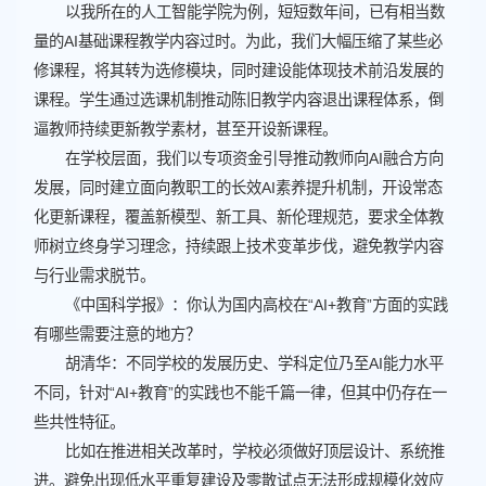
以我所在的人工智能学院为例，短短数年间，已有相当数
量的AI基础课程教学内容过时。为此，我们大幅压缩了某些必
修课程，将其转为选修模块，同时建设能体现技术前沿发展的
课程。学生通过选课机制推动陈旧教学内容退出课程体系，倒
逼教师持续更新教学素材，甚至开设新课程。
在学校层面，我们以专项资金引导推动教师向AI融合方向
发展，同时建立面向教职工的长效AI素养提升机制，开设常态
化更新课程，覆盖新模型、新工具、新伦理规范，要求全体教
师树立终身学习理念，持续跟上技术变革步伐，避免教学内容
与行业需求脱节。
《中国科学报》：你认为国内高校在“AI+教育”方面的实践
有哪些需要注意的地方？
胡清华：不同学校的发展历史、学科定位乃至AI能力水平
不同，针对“AI+教育”的实践也不能千篇一律，但其中仍存在一
些共性特征。
比如在推进相关改革时，学校必须做好顶层设计、系统推
进。避免出现低水平重复建设及零散试点无法形成规模化效应