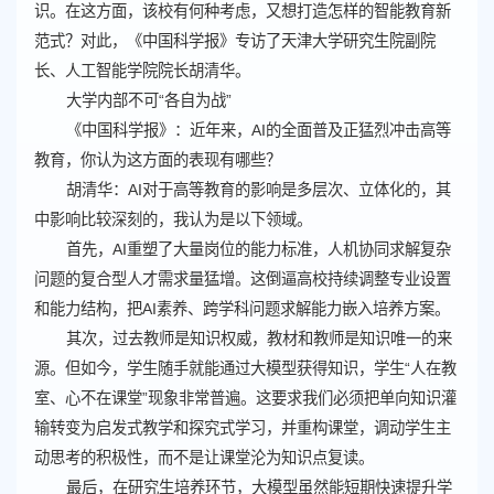
识。在这方面，该校有何种考虑，又想打造怎样的智能教育新
范式？对此，《中国科学报》专访了天津大学研究生院副院
长、人工智能学院院长胡清华。
大学内部不可“各自为战”
《中国科学报》：近年来，AI的全面普及正猛烈冲击高等
教育，你认为这方面的表现有哪些？
胡清华：AI对于高等教育的影响是多层次、立体化的，其
中影响比较深刻的，我认为是以下领域。
首先，AI重塑了大量岗位的能力标准，人机协同求解复杂
问题的复合型人才需求量猛增。这倒逼高校持续调整专业设置
和能力结构，把AI素养、跨学科问题求解能力嵌入培养方案。
其次，过去教师是知识权威，教材和教师是知识唯一的来
源。但如今，学生随手就能通过大模型获得知识，学生“人在教
室、心不在课堂”现象非常普遍。这要求我们必须把单向知识灌
输转变为启发式教学和探究式学习，并重构课堂，调动学生主
动思考的积极性，而不是让课堂沦为知识点复读。
最后，在研究生培养环节，大模型虽然能短期快速提升学