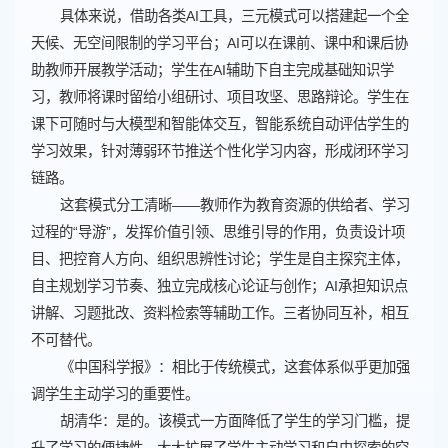
具体来说，借助各类AI工具，三元模式可以搭建起一个全
天候、无空间限制的学习平台；AI可以在课前、课中和课后协
助教师开展教学活动；学生在AI辅助下自主完成基础知识学
习，教师将课时留给小组研讨、项目攻坚、思路辩论。学生在
课下可随时与大模型和智能体交互，智能系统自动评估学生的
学习效果，针对薄弱环节推送个性化学习内容，形成闭环学习
链路。
这套模式分工清晰——教师作为教育资源的供给者、学习
过程的“导游”，发挥价值引领、思维引导的作用，负责设计项
目、把控育人方向、组织思辨性讨论；学生是自主探究主体，
自主规划学习节奏、独立完成核心论证与创作；AI承担知识点
讲解、习题批改、资料检索等辅助工作。三者协同互补，相互
不可替代。
《中国科学报》：相比于传统模式，这套体系似乎更加强
调学生主动学习的重要性。
胡清华：是的。该模式一方面降低了学生的学习门槛，提
升了学习的便捷性，大大扩展了学生主动学习和自由探索的空