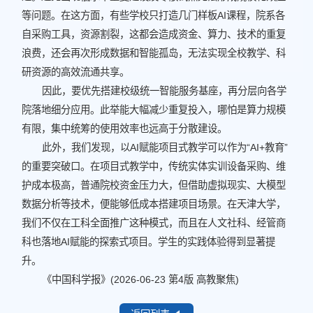
等问题。在这方面，有些学校只打造几门样板AI课程，院系各
自采购工具，资源割裂，这都会造成资金、算力、技术的重复
浪费，还会再次形成数据和智能孤岛，无法实现全校教学、科
研资源的高效流通共享。
因此，要优先搭建校级统一智能服务基座，再分层向各学
院落地细分应用。此举能大幅减少重复投入，哪怕是算力规模
有限，集中统筹的使用效率也远高于分散建设。
此外，我们发现，以AI赋能项目式教学可以作为“AI+教育”
的重要突破口。在项目式教学中，传统实体实训设备采购、维
护成本极高，普通院校资金压力大，但借助虚拟现实、大模型
数据分析等技术，便能够低成本搭建项目场景。在天津大学，
我们不仅在工科全面推广这种模式，而且在人文社科、经管商
科也落地AI赋能的探索式项目。学生的实践体验得到显著提
升。
《中国科学报》(2026-06-23 第4版 高教聚焦)