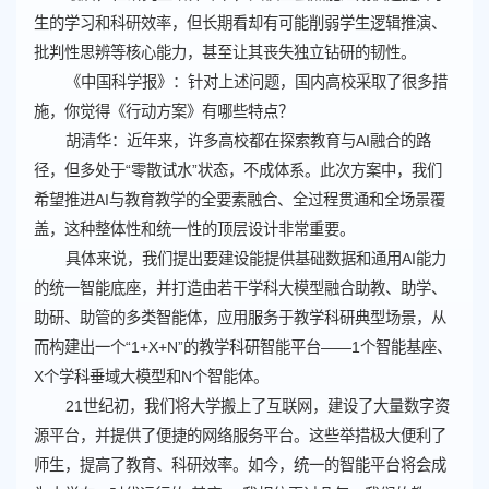
生的学习和科研效率，但长期看却有可能削弱学生逻辑推演、
批判性思辨等核心能力，甚至让其丧失独立钻研的韧性。
《中国科学报》：针对上述问题，国内高校采取了很多措
施，你觉得《行动方案》有哪些特点？
胡清华：近年来，许多高校都在探索教育与AI融合的路
径，但多处于“零散试水”状态，不成体系。此次方案中，我们
希望推进AI与教育教学的全要素融合、全过程贯通和全场景覆
盖，这种整体性和统一性的顶层设计非常重要。
具体来说，我们提出要建设能提供基础数据和通用AI能力
的统一智能底座，并打造由若干学科大模型融合助教、助学、
助研、助管的多类智能体，应用服务于教学科研典型场景，从
而构建出一个“1+X+N”的教学科研智能平台——1个智能基座、
X个学科垂域大模型和N个智能体。
21世纪初，我们将大学搬上了互联网，建设了大量数字资
源平台，并提供了便捷的网络服务平台。这些举措极大便利了
师生，提高了教育、科研效率。如今，统一的智能平台将会成