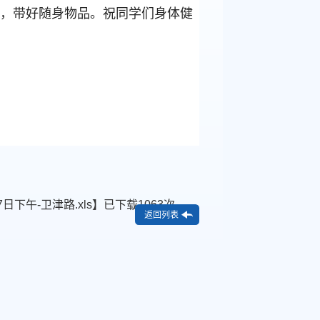
暖，带好随身物品。祝同学们身体健
日下午-卫津路.xls
】已下载
1063
次
返回列表