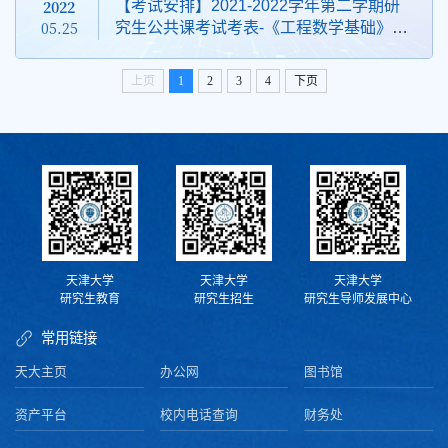
2022
【考试安排】2021-2022学年第二学期研
05.25
究生公共课考试考表-《工程数学基础》、
《工程应用英语》
上页
1
2
3
4
下页
天津大学
天津大学
天津大学
研究生教育
研究生招生
研究生导师发展中心
常用链接
天大主页
办公网
图书馆
资产平台
校内电话查询
财务处