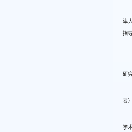
津
指
研
者
学