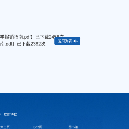
报销指南.pdf
】已下载
2458
次
返回列表
pdf
】已下载
2382
次
常用链接
天大主页
办公网
图书馆