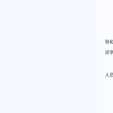
导
访学
人