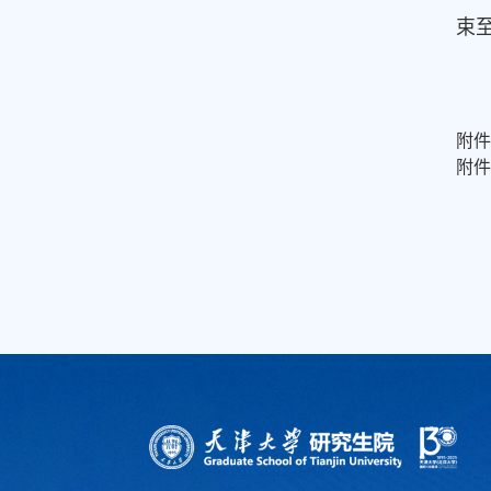
束
附
附