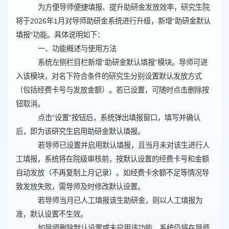
为方便导师便捷填报、提升助研金发放效率，研究生院
将于
2026年1月对导师助研金系统进行升级，新增“助研金默认
填报”功能。具体说明如下：
一、
功能概述
与使用方法
系统左侧栏目栏新增
“助研金默认填报”模块。导师可进
入该模块，对名下符合条件的研究生分别设置默认发放方式
（包括经费卡号与发放金额）。若已设置，可随时点击删除按
钮取消。
点击
“设置”按钮后，系统弹出填报窗口，填写并确认
后，即为该研究生启用助研金默认填报。
若导师已设置并启用默认填报，且当月未对该生进行人
工填报，系统将在院级审核前，按默认设置的经费卡号和金额
自动发放（不再复制上月记录）。如经费卡余额不足等情况导
致发放失败，需导师及时修改默认设置。
若导师当月已人工填报该生助研金，则以人工填报为
准，默认设置不生效。
如导师删除默认设置或未启用该功能，系统仍将在导师