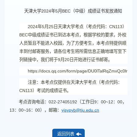
天津大学
2024年5月BEC（中级）成绩证书发放通知
202
4
年
5
月
25
日天津大学考点（考点代码：
CN
113
）
BEC
中级成绩证书
已到达本考点，根据学校的要求，外校
人员暂且不能进入校园，为了方便考生，本考点特提供顺
丰到付邮寄服务，请各位考生将所需信息正确地填写至下
列链接中，我们将于
9
月
20
日开始进行证书邮寄。
https://docs.qq.com/form/page/DU0lTalRqZmxQc0lr
注意：
本考点仅提供在天津大学考点（考点代码：
CN113
）考试的成绩证书。
考点咨询电话：
022-27405192
（工作日
9
：
00~12
：
00
，
13
：
00~16
：
00
），邮箱：
yjsypyb@tju.edu.cn
返回列表