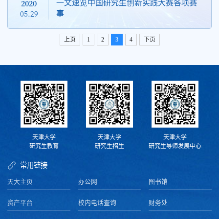
2020
一文速览中国研究生创新实践大赛各项赛
05.29
事
上页
1
2
3
4
下页
天津大学
天津大学
天津大学
研究生教育
研究生招生
研究生导师发展中心
常用链接
天大主页
办公网
图书馆
资产平台
校内电话查询
财务处